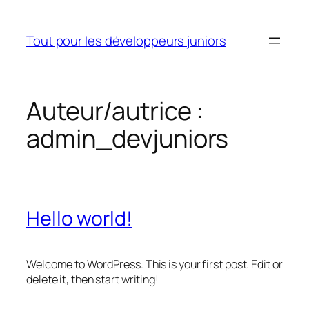
Aller
au
Tout pour les développeurs juniors
contenu
Auteur/autrice :
admin_devjuniors
Hello world!
Welcome to WordPress. This is your first post. Edit or
delete it, then start writing!